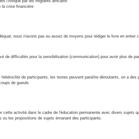
ers l'Afrique par les migrants africains
 la crise financière
équat, nous n'avons pas eu assez de moyens pour rédiger le livre en entie
 de difficultés pour la sensibilisation (communication) pour avoir plus de pa
 hétéroclite de participants, les textes peuvent paraître déroutants, on a des 
coups de gueule.
cette activité dans le cadre de l'éducation permanente avec divers sujets qu
s ou les propositions de sujets émanant des participants.