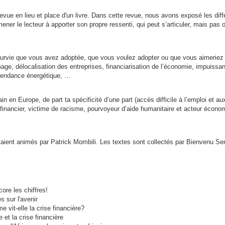
vue en lieu et place d'un livre. Dans cette revue, nous avons exposé les diff
ener le lecteur à apporter son propre ressenti, qui peut s’articuler, mais pas 
e survie que vous avez adoptée, que vous voulez adopter ou que vous aimeriez
ge, délocalisation des entreprises, financiarisation de l’économie, impuissan
pendance énergétique, …
ain en Europe, de part ta spécificité d’une part (accès difficile à l’emploi et a
 financier, victime de racisme, pourvoyeur d’aide humanitaire et acteur écon
taient animés par Patrick Mombili. Les textes sont collectés par Bienvenu Se
ore les chiffres!
s sur l'avenir
vit-elle la crise financière?
 et la crise financière