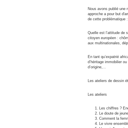
Nous avons publié une re
approche a pour but d'am
de cette problématique :
Quelle est l’attitude d
citoyen européen : chôma
aux multinationales, dé
En tant qu’expatrié afric
d’héritage immobilier ou
d’origine,...
Les ateliers de dessin é
Les ateliers
Les chiffres ? Enc
Le doute de jeune
Comment la femme 
Le vivre ensemble