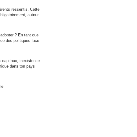
érents ressentis. Cette
obligatoirement, autour
 adopter ? En tant que
ce des politiques face
ux capitaux, inexistence
omique dans ton pays
ne.