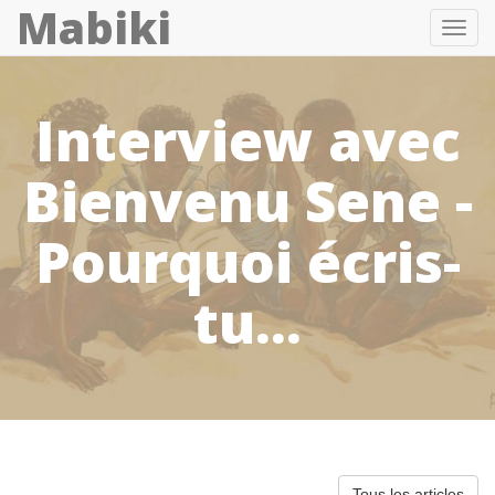
Mabiki
Toggl
navig
Interview avec
Bienvenu Sene -
Pourquoi écris-
tu...
Tous les articles