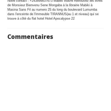
Notre contact : +243899837673 Mabiki Wavre Retrouvez les livres
de Monsieur Bienvenu Sene Mongaba à la librairie Mabiki à
Masina Sans Fil au numero 25 du long du boulevard Lumumba
dans l'enceinte de l'immeuble TIRANNUS(au 1 et niveau) qui se
trouve à côté du flat hotel Hotel Apocalypse 22
Commentaires