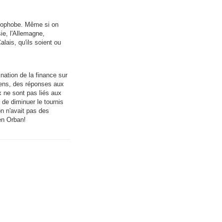
énophobe. Même si on
ie, l'Allemagne,
alais, qu'ils soient ou
nation de la finance sur
oyens, des réponses aux
x ne sont pas liés aux
 de diminuer le tournis
n n'avait pas des
en Orban!