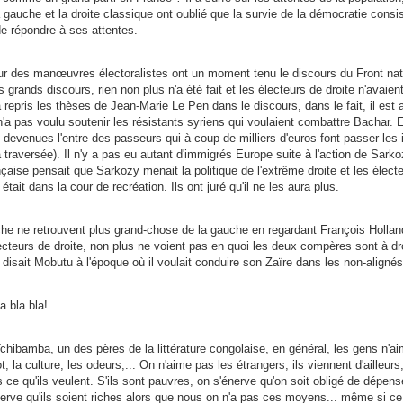
 gauche et la droite classique ont oublié que la survie de la démocratie consis
e répondre à ses attentes.
ur des manœuvres électoralistes ont un moment tenu le discours du Front nati
s grands discours, rien non plus n'a été fait et les électeurs de droite n'avaien
a repris les thèses de Jean-Marie Le Pen dans le discours, dans le fait, il est 
n'a pas voulu soutenir les résistants syriens qui voulaient combattre Bacha
 devenues l'entre des passeurs qui à coup de milliers d'euros font passer le
a traversée). Il n'y a pas eu autant d'immigrés Europe suite à l'action de Sar
çaise pensait que Sarkozy menait la politique de l'extrême droite et les électe
tait dans la cour de recréation. Ils ont juré qu'il ne les aura plus.
che ne retrouvent plus grand-chose de la gauche en regardant François Hollan
lecteurs de droite, non plus ne voient pas en quoi les deux compères sont à d
isait Mobutu à l'époque où il voulait conduire son Zaïre dans les non-alignés
a bla bla!
ibamba, un des pères de la littérature congolaise, en général, les gens n'ai
t, la culture, les odeurs,... On n'aime pas les étrangers, ils viennent d'ailleurs,
s ce qu'ils veulent. S'ils sont pauvres, on s'énerve qu'on soit obligé de dépen
énerve qu'ils soient riches alors que nous on n'a pas ces moyens... même si c