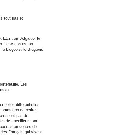
is tout bas et
. Étant en Belgique, le
en. Le wallon est un
 le Liégeois, le Brugeois
ortefeuille. Les
 moins.
nelles différentielles
e sommation de petites
e prennent pas de
its de travailleurs sont
Européens en dehors de
a des Français qui vivent