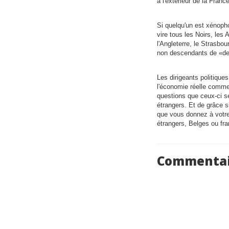
à l'extérieur de la Fran
Si quelqu'un est xénoph
vire tous les Noirs, les
l'Angleterre, le Strasbou
non descendants de «de Mé
Les dirigeants politique
l'économie réelle comme 
questions que ceux-ci se
étrangers. Et de grâce s
que vous donnez à votre
étrangers, Belges ou fr
Commentai