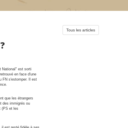
Tous les articles
 ?
t National
est sorti
 retrouvé en face d'une
du FN s'estomper. Il est
ance.
ent que les étrangers
ont des immigrés ou
t (PS et les
il est resté fidèle à ses