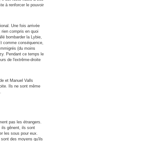
te à renforcer le pouvoir
onal. Une fois arrivée
t rien compris en quoi
allé bombarder la Lybie,
r. Et comme conséquence,
s immigrés (du moins
kozy. Pendant ce temps le
urs de l'extrême-droite
de et Manuel Valls
roite. Ils ne sont même
.
ment pas les étrangers.
 ils gênent, ils sont
ser les sous pour eux.
e sont des moyens qu'ils