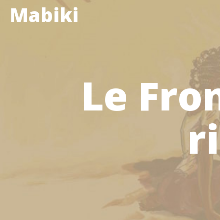
Mabiki
Le Fro
r