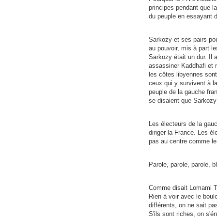
principes pendant que la
du peuple en essayant d
Sarkozy et ses pairs po
au pouvoir, mis à part le
Sarkozy était un dur. Il 
assassiner Kaddhafi et 
les côtes libyennes sont
ceux qui y survivent à l
peuple de la gauche fran
se disaient que Sarkozy é
Les électeurs de la gau
diriger la France. Les é
pas au centre comme le d
Parole, parole, parole, bl
Comme disait Lomami Tch
Rien à voir avec le boulo
différents, on ne sait pa
S'ils sont riches, on s'