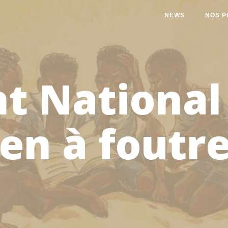
NEWS
NOS P
nt National 
ien à foutre