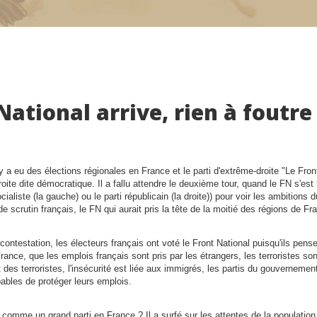
National arrive, rien à foutre
 y a eu des élections régionales en France et le parti d'extrême-droite
Le Fron
oite dite démocratique. Il a fallu attendre le deuxième tour, quand le FN s'est
ocialiste (la gauche) ou le parti républicain (la droite)) pour voir les ambitions 
de scrutin français, le FN qui aurait pris la tête de la moitié des régions de Fr
contestation, les électeurs français ont voté le Front National puisqu'ils pens
ance, que les emplois français sont pris par les étrangers, les terroristes s
des terroristes, l'insécurité est liée aux immigrés, les partis du gouvernemen
ables de protéger leurs emplois.
 comme un grand parti en France ? Il a surfé sur les attentes de la population, 