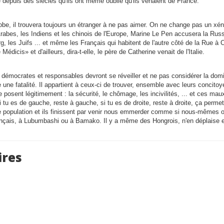
ce depuis des siècles qu'ils ont même oublié qu'ils venaient de France.
obe, il trouvera toujours un étranger à ne pas aimer. On ne change pas un x
 Arabes, les Indiens et les chinois de l'Europe, Marine Le Pen accusera la Russ
rg, les Juifs ... et même les Français qui habitent de l'autre côté de la Rue à C
dicis» et d'ailleurs, dira-t-elle, le père de Catherine venait de l'Italie.
s démocrates et responsables devront se réveiller et ne pas considérer la domi
une fatalité. Il appartient à ceux-ci de trouver, ensemble avec leurs concit
 posent légitimement : la sécurité, le chômage, les incivilités, ... et ces mau
i tu es de gauche, reste à gauche, si tu es de droite, reste à droite, ça permet
 population et ils finissent par venir nous emmerder comme si nous-mêmes o
ançais, à Lubumbashi ou à Bamako. Il y a même des Hongrois, n'en déplaise 
res