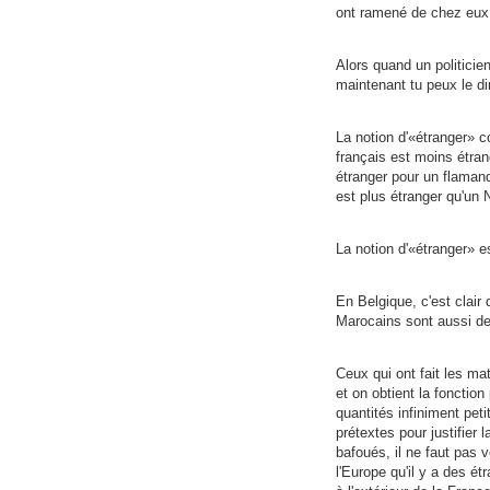
ont ramené de chez eux
Alors quand un politicie
maintenant tu peux le di
La notion d'«étranger» c
français est moins étran
étranger pour un flamand
est plus étranger qu'un N
La notion d'«étranger» 
En Belgique, c'est clair 
Marocains sont aussi de
Ceux qui ont fait les m
et on obtient la fonction
quantités infiniment peti
prétextes pour justifier 
bafoués, il ne faut pas 
l'Europe qu'il y a des é