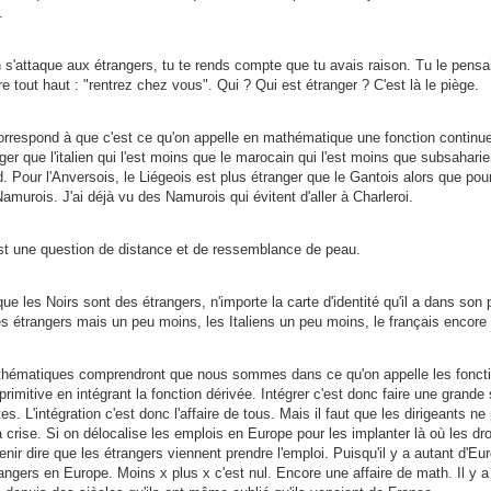
.
n s'attaque aux étrangers, tu te rends compte que tu avais raison. Tu le pensa
re tout haut :
rentrez chez vous
. Qui ? Qui est étranger ? C'est là le piège.
orrespond à que c'est ce qu'on appelle en mathématique une fonction continue
ger que l'italien qui l'est moins que le marocain qui l'est moins que subsahari
. Pour l'Anversois, le Liégeois est plus étranger que le Gantois alors que pour
amurois. J'ai déjà vu des Namurois qui évitent d'aller à Charleroi.
est une question de distance et de ressemblance de peau.
que les Noirs sont des étrangers, n'importe la carte d'identité qu'il a dans son p
s étrangers mais un peu moins, les Italiens un peu moins, le français encore
athématiques comprendront que nous sommes dans ce qu'on appelle les fonction
 primitive en intégrant la fonction dérivée. Intégrer c'est donc faire une grand
tes. L'intégration c'est donc l'affaire de tous. Mais il faut que les dirigeants n
la crise. Si on délocalise les emplois en Europe pour les implanter là où les dro
venir dire que les étrangers viennent prendre l'emploi. Puisqu'il y a autant d'
trangers en Europe. Moins x plus x c'est nul. Encore une affaire de math. Il y 