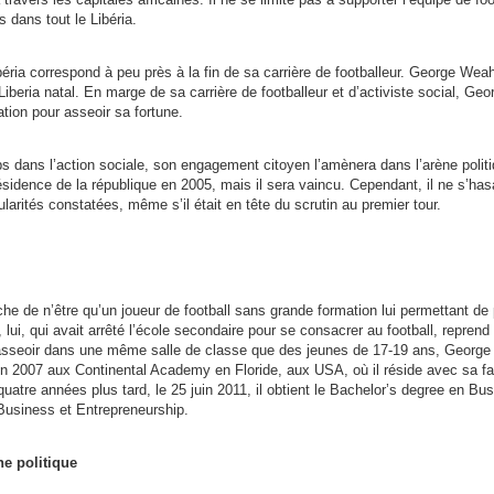
 dans tout le Libéria.
béria correspond à peu près à la fin de sa carrière de footballeur. George Weah
iberia natal. En marge de sa carrière de footballeur et d’activiste social, Ge
ration pour asseoir sa fortune.
 dans l’action sociale, son engagement citoyen l’amènera dans l’arène politiq
sidence de la république en 2005, mais il sera vaincu. Cependant, il ne s’ha
larités constatées, même s’il était en tête du scrutin au premier tour.
oche de n’être qu’un joueur de football sans grande formation lui permettant de 
, lui, qui avait arrêté l’école secondaire pour se consacrer au football, repre
’asseoir dans une même salle de classe que des jeunes de 17-19 ans, George
n 2007 aux Continental Academy en Floride, aux USA, où il réside avec sa fam
 quatre années plus tard, le 25 juin 2011, il obtient le Bachelor’s degree en
usiness et Entrepreneurship.
e politique