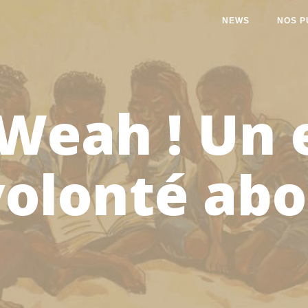
NEWS
NOS P
Weah ! Un
volonté abo