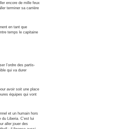
ler encore de mille feux
ller terminer sa carrière
nent en tant que
entre temps le capitaine
er l’ordre des partis-
ble qui va durer
pour avoir soit une place
leures équipes qui vont
nnel et un humain hors
 du Liberia. C’est lui
ur aller jouer des
ball : il finance aussi