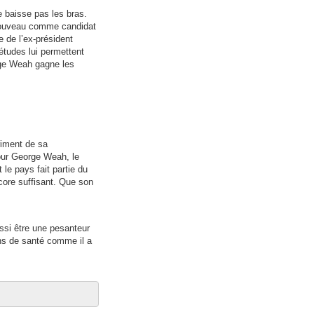
 baisse pas les bras.
e nouveau comme candidat
e de l’ex-président
études lui permettent
orge Weah gagne les
riment de sa
our George Weah, le
 le pays fait partie du
ore suffisant. Que son
ussi être une pesanteur
ins de santé comme il a