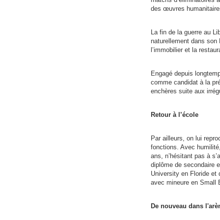
des œuvres humanitaires
La fin de la guerre au Li
naturellement dans son L
l’immobilier et la restau
Engagé depuis longtemps
comme candidat à la pré
enchères suite aux irrégu
Retour à l’école
Par ailleurs, on lui repr
fonctions. Avec humilité
ans, n’hésitant pas à s
diplôme de secondaire e
University en Floride et
avec mineure en Small B
De nouveau dans l'arèn