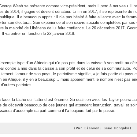
George Weah se présente comme vice-président, mais il perd à nouveau. Il ne
les de 2014, il gagne et devient sénateur. Enfin en 2017, il se représente d
ublique. Il a beaucoup appris : il n’a pas hésité à faire alliance avec la femm
rter son électorat. Son expérience et son œuvre sociale complétées par ses 
cre la majorité de Libériens de lui faire confiance. Le 26 décembre 2017, Ge
. Il va entrer en fonction le 22 janvier 2018.
xemple type d’un Africain qui n’a pas pris dans la caisse à son profit au dét
r contre a mis dans la caisse à son profit et de celui de sa communauté. P
lement l’amour de son pays, le patriotisme signifie, « je fais partie du pays et
 en Afrique, il y en a beaucoup… mais apparemment le nombre n’est pas enc
d’autres patriotes.
la face, la tâche qui l’attend est énorme. Sa coalition avec les Taylor pourra a
ue de décevoir beaucoup de ces jeunes qui attendent instruction, travail et so
saiera d’accomplir sa part comme il l’a toujours fait par le passé.