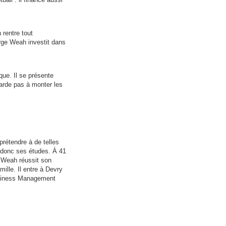
 rentre tout
orge Weah investit dans
ue. Il se présente
sarde pas à monter les
prétendre à de telles
nd donc ses études. À 41
 Weah réussit son
ille. Il entre à Devry
 Business Management