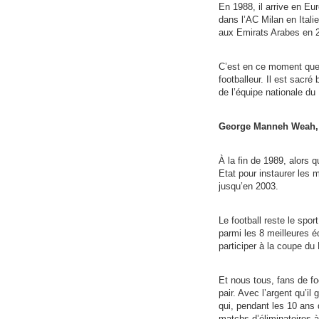
En 1988, il arrive en Eu
dans l’AC Milan en Italie
aux Emirats Arabes en 
C’est en ce moment que 
footballeur. Il est sacré
de l’équipe nationale du 
George Manneh Weah, l’
À la fin de 1989, alors q
Etat pour instaurer les 
jusqu’en 2003.
Le football reste le spor
parmi les 8 meilleures é
participer à la coupe du
Et nous tous, fans de f
pair. Avec l’argent qu’il
qui, pendant les 10 ans d
matchs d’éliminatoires à 