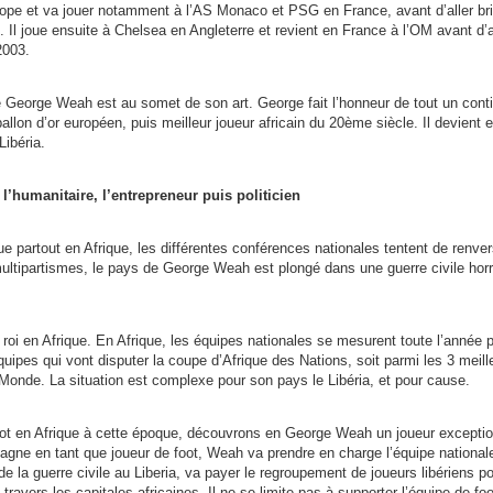
rope et va jouer notamment à l’AS Monaco et PSG en France, avant d’aller bril
. Il joue ensuite à Chelsea en Angleterre et revient en France à l’OM avant d’a
2003.
George Weah est au somet de son art. George fait l’honneur de tout un conti
 ballon d’or européen, puis meilleur joueur africain du 20ème siècle. Il devient 
Libéria.
humanitaire, l’entrepreneur puis politicien
ue partout en Afrique, les différentes conférences nationales tentent de renvers
multipartismes, le pays de George Weah est plongé dans une guerre civile horri
t roi en Afrique. En Afrique, les équipes nationales se mesurent toute l’année 
quipes qui vont disputer la coupe d’Afrique des Nations, soit parmi les 3 meil
 Monde. La situation est complexe pour son pays le Libéria, et pour cause.
oot en Afrique à cette époque, découvrons en George Weah un joueur exceptio
 gagne en tant que joueur de foot, Weah va prendre en charge l’équipe nationale
e la guerre civile au Liberia, va payer le regroupement de joueurs libériens po
travers les capitales africaines. Il ne se limite pas à supporter l’équipe de foot