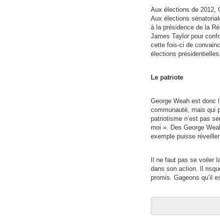
Aux élections de 2012, 
Aux élections sénatoria
à la présidence de la Rép
James Taylor pour confo
cette fois-ci de convain
élections présidentielles
Le patriote
George Weah est donc l’e
communauté, mais qui pa
patriotisme n’est pas seu
moi ». Des George Weah
exemple puisse réveiller 
Il ne faut pas se voiler 
dans son action. Il risq
promis. Gageons qu’il es