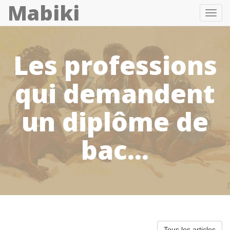
Mabiki
Toggl
navig
Les professions
qui demandent
un diplôme de
bac...
Tous les articles