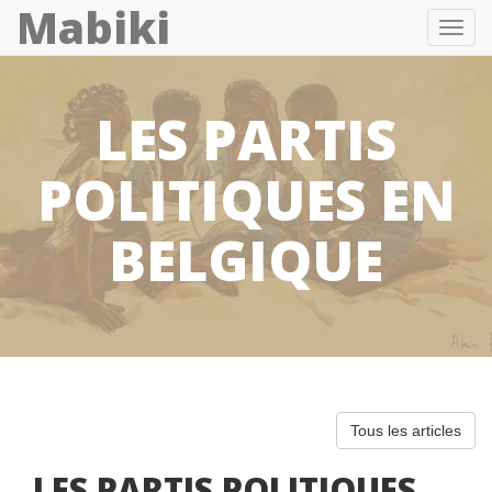
Mabiki
Toggl
navig
LES PARTIS
POLITIQUES EN
BELGIQUE
Tous les articles
LES PARTIS POLITIQUES