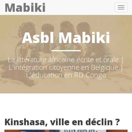
Mabiki
Toggl
navig
Asbl Mabiki
La littérature africaine écrite et orale |
L'intégration citoyenne en Belgique |
L'éducation en RD Congo
Kinshasa, ville en déclin ?